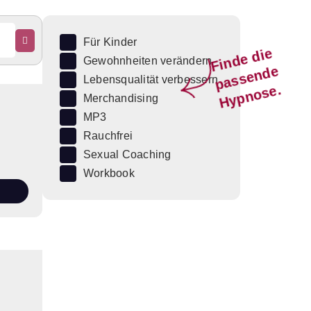
Für Kinder
Fi
n
d
e
di
e
p
a
s
s
e
n
d
H
y
p
n
o
s
Gewohnheiten verändern
e
Lebensqualität verbessern
e.
Merchandising
MP3
Rauchfrei
Sexual Coaching
Workbook