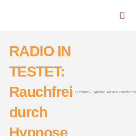
Inhalt
Zum
springen
Inhalt
Togg
springen
Navi
RADIO IN
TESTET:
Rauchfrei
Startseite
Hypnose
Medien
Rauchentw
durch
Hypnose