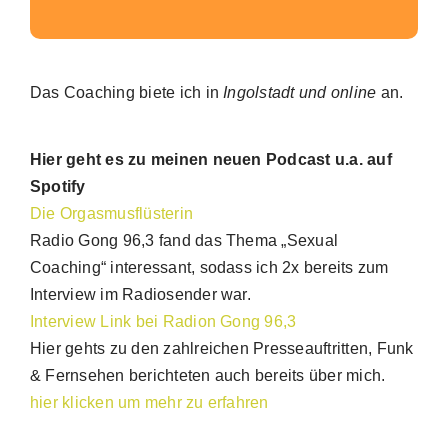
Das Coaching biete ich in
Ingolstadt und online
an.
Hier geht es zu meinen neuen Podcast u.a. auf
Spotify
Die Orgasmusflüsterin
Radio Gong 96,3 fand das Thema „Sexual
Coaching“ interessant, sodass ich 2x bereits zum
Interview im Radiosender war.
Interview Link bei Radion Gong 96,3
Hier gehts zu den zahlreichen Presseauftritten, Funk
& Fernsehen berichteten auch bereits über mich.
hier klicken um mehr zu erfahren