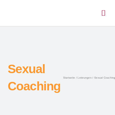
Inhalt
Zum
springen
Inhalt
Togg
springen
Navi
Sexual
Startseite
Leistungen
Sexual Coachin
Coaching