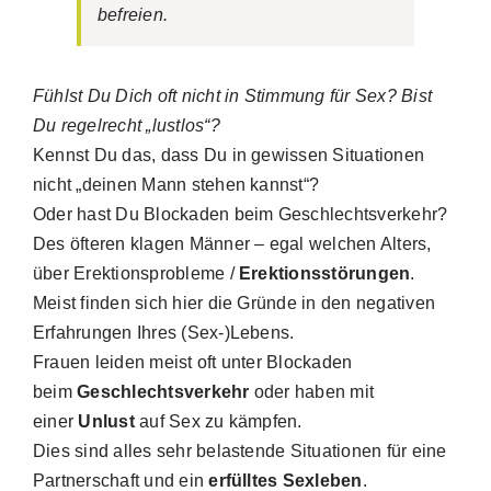
befreien.
Fühlst Du Dich oft nicht in Stimmung für Sex? Bist
Du regelrecht „lustlos“?
Kennst Du das, dass Du in gewissen Situationen
nicht „deinen Mann stehen kannst“?
Oder hast Du Blockaden beim Geschlechtsverkehr?
Des öfteren klagen Männer – egal welchen Alters,
über Erektionsprobleme /
Erektionsstörungen
.
Meist finden sich hier die Gründe in den negativen
Erfahrungen Ihres (Sex-)Lebens.
Frauen leiden meist oft unter Blockaden
beim
Geschlechtsverkehr
oder haben mit
einer
Unlust
auf Sex zu kämpfen.
Dies sind alles sehr belastende Situationen für eine
Partnerschaft und ein
erfülltes Sexleben
.