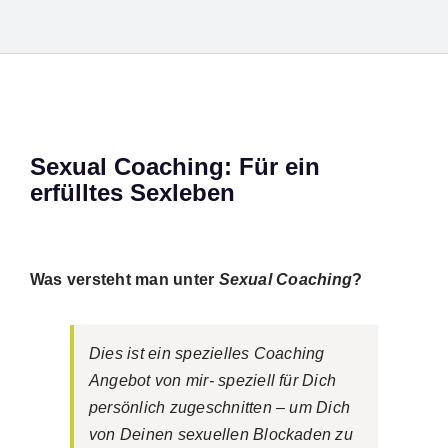
Sexual Coaching: Für ein
erfülltes
Sexleben
Suche
Was versteht man unter
Sexual Coaching
?
nach:
Dies ist ein spezielles Coaching
Angebot von mir- speziell für Dich
persönlich zugeschnitten – um Dich
von Deinen sexuellen Blockaden zu