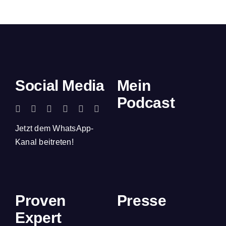
Social Media
Mein
Podcast
Jetzt dem WhatsApp-
Kanal beitreten!
Proven
Presse
Expert