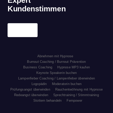
Expert
Kundenstimmen
Abnehmen mit Hypnose
Burnout Coaching / Burnout Prävention
Business Coaching
Hypnose MP3 kaufen
Keynote Speakerin buchen
Lampenfieber Coaching / Lampenfieber überwinden
Logopädin
Moderatorin buchen
Prüfungsangst überwinden
Rauchentwöhnung mit Hypnose
Redeangst überwinden
Sprechtraining / Stimmtraining
Stottern behandeln
Fempower