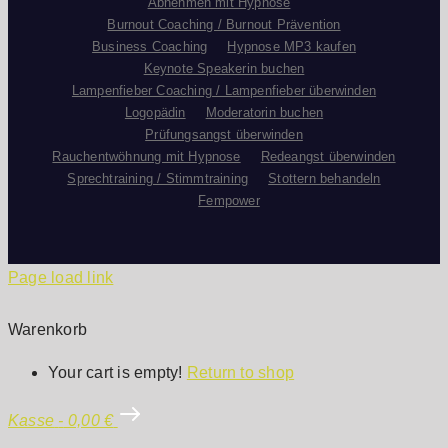
Abnehmen mit Hypnose
Burnout Coaching / Burnout Prävention
Business Coaching
Hypnose MP3 kaufen
Keynote Speakerin buchen
Lampenfieber Coaching / Lampenfieber überwinden
Logopädin
Moderatorin buchen
Prüfungsangst überwinden
Rauchentwöhnung mit Hypnose
Redeangst überwinden
Sprechtraining / Stimmtraining
Stottern behandeln
Fempower
Page load link
Warenkorb
Your cart is empty!
Return to shop
Kasse
-
0,00 €