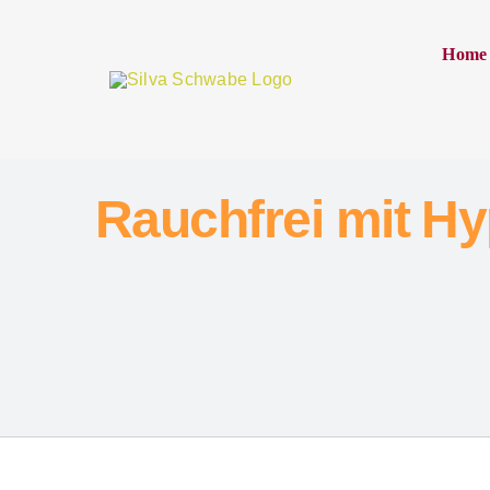
Inhalt
Zum
springen
Inhalt
Home
springen
Rauchfrei mit H