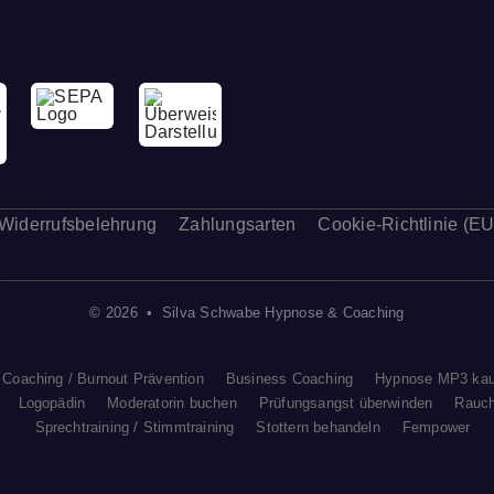
Widerrufsbelehrung
Zahlungsarten
Cookie-Richtlinie (EU
© 2026 • Silva Schwabe Hypnose & Coaching
 Coaching / Burnout Prävention
Business Coaching
Hypnose MP3 kau
Logopädin
Moderatorin buchen
Prüfungsangst überwinden
Rauch
Sprechtraining / Stimmtraining
Stottern behandeln
Fempower