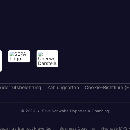
iderrufsbelehrung
Zahlungsarten
Cookie-Richtlinie (
© 2026 • Silva Schwabe Hypnose & Coaching
oaching / Burnout Prävention
Business Coaching
Hypnose MP3 