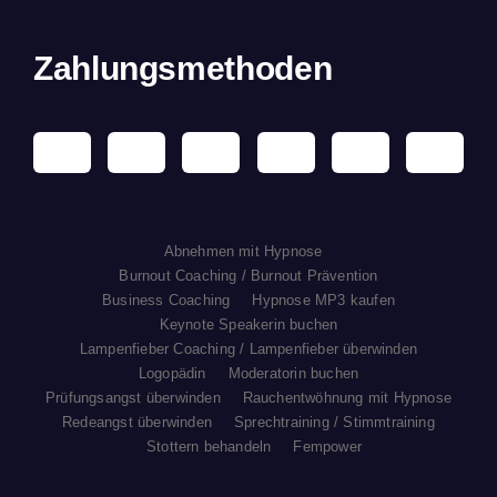
Zahlungsmethoden
Abnehmen mit Hypnose
Burnout Coaching / Burnout Prävention
Business Coaching
Hypnose MP3 kaufen
Keynote Speakerin buchen
Lampenfieber Coaching / Lampenfieber überwinden
Logopädin
Moderatorin buchen
Prüfungsangst überwinden
Rauchentwöhnung mit Hypnose
Redeangst überwinden
Sprechtraining / Stimmtraining
Stottern behandeln
Fempower