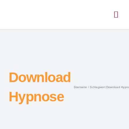
Inhalt
Zum
springen
Inhalt
Togg
springen
Navi
Download
Startseite
Schlagwort:
Download Hypn
Hypnose