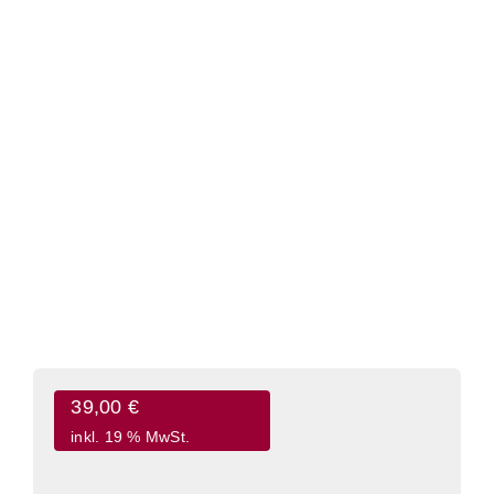
Such
nach
39,00
€
inkl. 19 % MwSt.