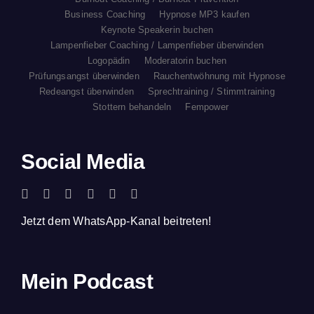
Business Coaching
Hypnose MP3 kaufen
Keynote Speakerin buchen
Lampenfieber Coaching / Lampenfieber überwinden
Logopädin
Moderatorin buchen
Prüfungsangst überwinden
Rauchentwöhnung mit Hypnose
Redeangst überwinden
Sprechtraining / Stimmtraining
Stottern behandeln
Fempower
Social Media
Jetzt dem WhatsApp-Kanal beitreten!
Mein Podcast