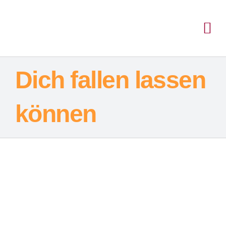
Inhalt
Zum
springen
Inhalt
Tog
springen
Nav
Dich fallen lassen
können