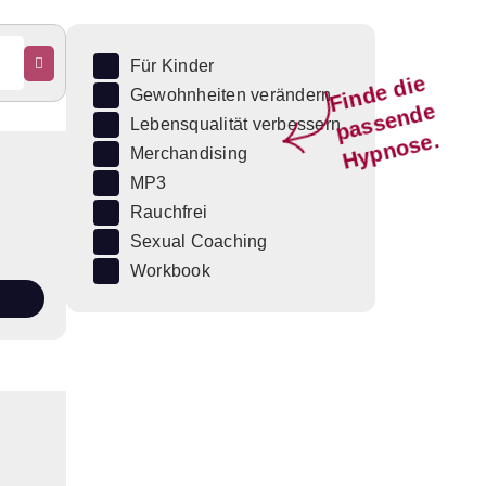
Für Kinder
Fi
n
d
e
di
e
p
a
s
s
e
n
d
H
y
p
n
o
s
Gewohnheiten verändern
e
Lebensqualität verbessern
e.
Merchandising
MP3
Rauchfrei
Sexual Coaching
Workbook