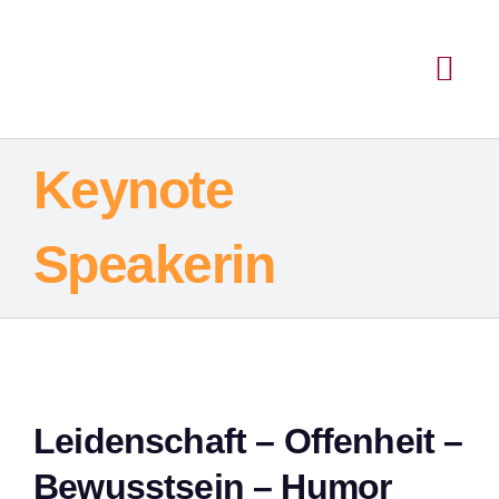
Inhalt
Zum
springen
Inhalt
springen
Togg
Navi
Keynote
Speakerin
Leidenschaft – Offenheit –
Bewusstsein – Humor