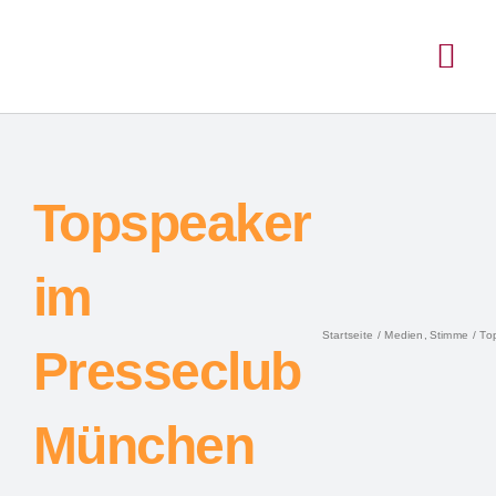
Inhalt
Zum
springen
Inhalt
Togg
springen
Navi
Topspeaker
im
Startseite
Medien
Stimme
To
Presseclub
München