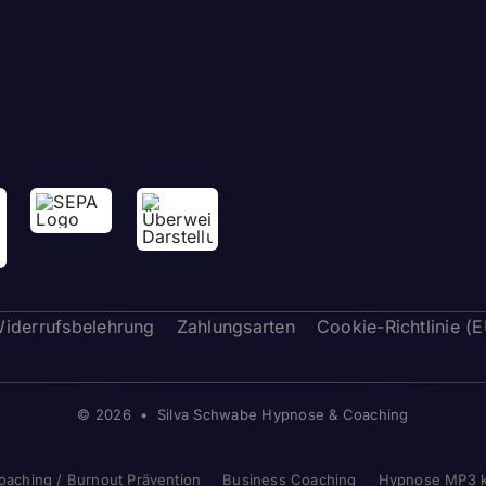
iderrufsbelehrung
Zahlungsarten
Cookie-Richtlinie (
© 2026 • Silva Schwabe Hypnose & Coaching
oaching / Burnout Prävention
Business Coaching
Hypnose MP3 