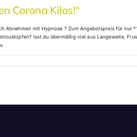
n Corona Kilos!“
ch Abnehmen mit Hypnose ? Zum Angebotspreis für nur *1
 reinzustopfen? Isst du übermäßig viel aus Langeweile, Fru
zu