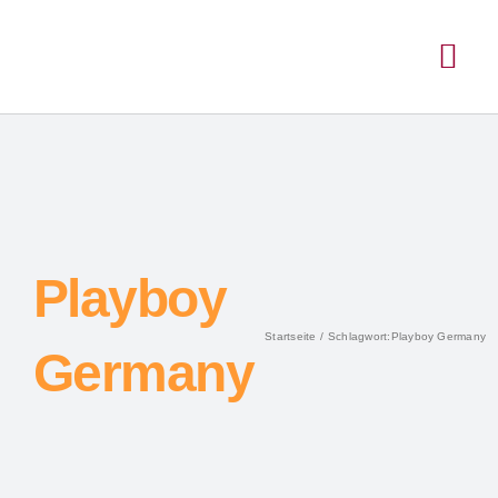
Inhalt
Zum
springen
Inhalt
Togg
springen
Navi
Playboy
Startseite
Schlagwort:
Playboy Germany
Germany