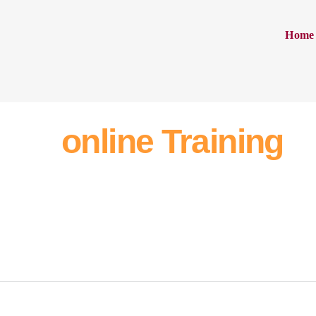
Zum
springen
Inhalt
Home
springen
online Training