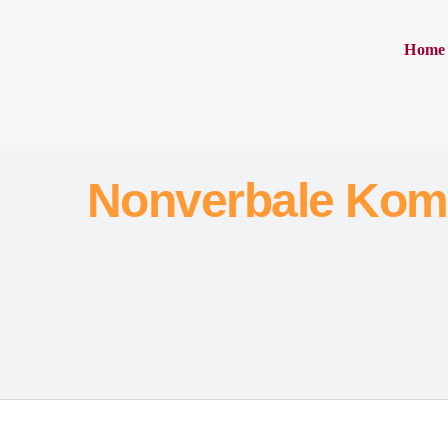
Inhalt
Zum
springen
Inhalt
Home
springen
Nonverbale Kom