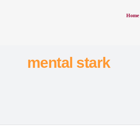
Inhalt
Zum
springen
Inhalt
Home
springen
mental stark