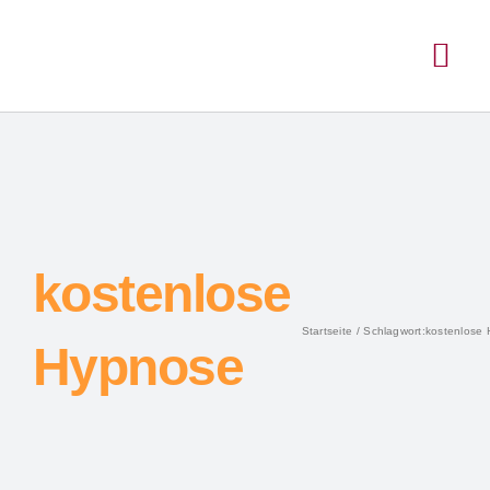
Inhalt
Zum
springen
Inhalt
Togg
springen
Navi
kostenlose
Startseite
Schlagwort:
kostenlose
Hypnose