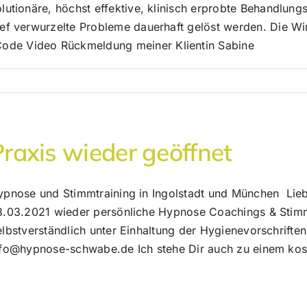
volutionäre, höchst effektive, klinisch erprobte Behandlu
t tief verwurzelte Probleme dauerhaft gelöst werden. Di
Code Video Rückmeldung meiner Klientin Sabine
Praxis wieder geöffnet
ypnose und Stimmtraining in Ingolstadt und München Lieb
8.03.2021 wieder persönliche Hypnose Coachings & Stimm
lbstverständlich unter Einhaltung der Hygienevorschriften
nfo@hypnose-schwabe.de Ich stehe Dir auch zu einem kost