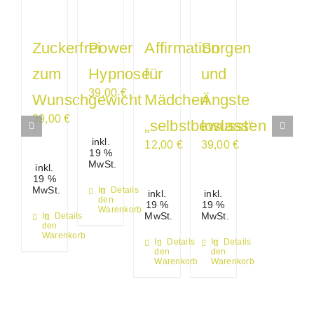
Zuckerfrei
Power
Affirmation
Sorgen
zum
Hypnose
für
und
39,00
€
Wunschgewicht
Mädchen
Ängste
39,00
€
„selbstbewusst“
loslassen
inkl.
12,00
€
39,00
€
19 %
MwSt.
inkl.
19 %
MwSt.
In
Details
inkl.
inkl.
den
19 %
19 %
Warenkorb
MwSt.
MwSt.
In
Details
den
Warenkorb
In
Details
In
Details
den
den
Warenkorb
Warenkorb