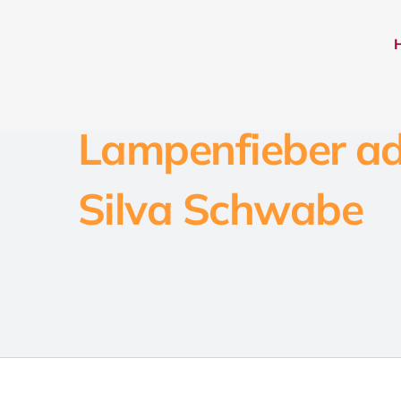
Zum
springen
Inhalt
springen
Lampenfieber ad
Silva Schwabe