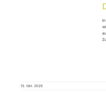
In
w
au
Z
13. Okt. 2025