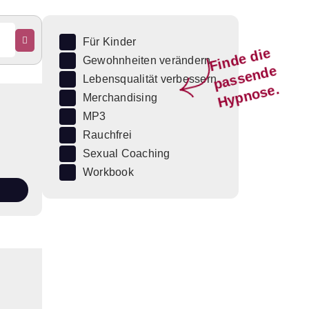
Für Kinder
Fi
n
d
e
di
e
p
a
s
s
e
n
d
H
y
p
n
o
s
Gewohnheiten verändern
e
Lebensqualität verbessern
e.
Merchandising
MP3
Rauchfrei
Sexual Coaching
Workbook