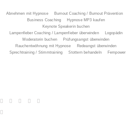
Abnehmen mit Hypnose
Burnout Coaching / Burnout Prävention
Business Coaching
Hypnose MP3 kaufen
Keynote Speakerin buchen
Lampenfieber Coaching / Lampenfieber überwinden
Logopädin
Moderatorin buchen
Prüfungsangst überwinden
Rauchentwöhnung mit Hypnose
Redeangst überwinden
Sprechtraining / Stimmtraining
Stottern behandeln
Fempower
Social
Mein
Media
Podcast
Jetzt dem
WhatsApp-Kanal