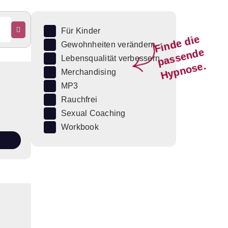
Für Kinder
Fi
n
d
e
di
e
p
a
s
s
e
n
d
H
y
p
n
o
s
Gewohnheiten verändern
e
Lebensqualität verbessern
e.
Merchandising
MP3
Rauchfrei
Sexual Coaching
Workbook