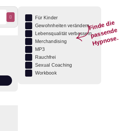
Für Kinder
Fi
n
d
e
di
e
p
a
s
s
e
n
d
H
y
p
n
o
s
Gewohnheiten verändern
e
Lebensqualität verbessern
e.
Merchandising
MP3
Rauchfrei
Sexual Coaching
Workbook