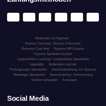
Abnehmen mit Hypnose
Burnout Coaching / Burnout Prävention
Business Coaching
Hypnose MP3 kaufen
Keynote Speakerin buchen
Lampenfieber Coaching / Lampenfieber überwinden
Logopädin
Moderatorin buchen
Prüfungsangst überwinden
Rauchentwöhnung mit Hypnose
Redeangst überwinden
Sprechtraining / Stimmtraining
Stottern behandeln
Fempower
Social Media