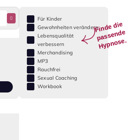
Für Kinder
Fi
n
d
e
di
e
p
a
s
s
e
n
d
H
y
p
n
o
s
Gewohnheiten verändern
e
Lebensqualität
e.
verbessern
Merchandising
MP3
Rauchfrei
Sexual Coaching
Workbook