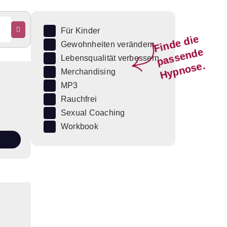
Für Kinder
Fi
n
d
e
di
e
p
a
s
s
e
n
d
H
y
p
n
o
s
Gewohnheiten verändern
e
Lebensqualität verbessern
e.
Merchandising
MP3
Rauchfrei
Sexual Coaching
Workbook