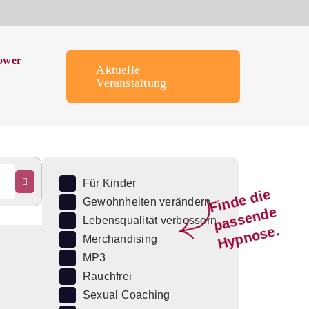
ower
Aktuelle
Veranstaltung
Für Kinder
Fi
n
d
e
di
e
p
a
s
s
e
n
d
H
y
p
n
o
s
Gewohnheiten verändern
e
Lebensqualität verbessern
e.
Merchandising
MP3
Rauchfrei
Sexual Coaching