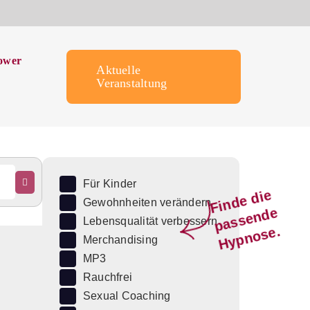
ower
Aktuelle
Veranstaltung
Für Kinder
Fi
n
d
e
di
e
p
a
s
s
e
n
d
H
y
p
n
o
s
Gewohnheiten verändern
e
Lebensqualität verbessern
e.
Merchandising
MP3
Rauchfrei
Sexual Coaching