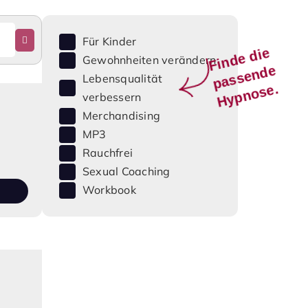
Für Kinder
Fi
n
d
e
di
e
p
a
s
s
e
n
d
H
y
p
n
o
s
Gewohnheiten verändern
e
Lebensqualität
e.
verbessern
Merchandising
MP3
Rauchfrei
Sexual Coaching
Workbook