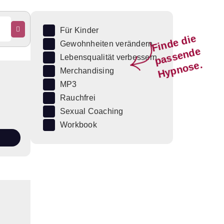
Für Kinder
Fi
n
d
e
di
e
p
a
s
s
e
n
d
H
y
p
n
o
s
Gewohnheiten verändern
e
Lebensqualität verbessern
e.
Merchandising
MP3
Rauchfrei
Sexual Coaching
Workbook