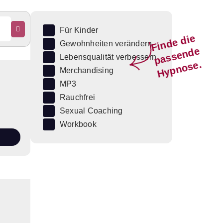
Für Kinder
Fi
n
d
e
di
e
p
a
s
s
e
n
d
H
y
p
n
o
s
Gewohnheiten verändern
e
Lebensqualität verbessern
e.
Merchandising
MP3
Rauchfrei
Sexual Coaching
Workbook