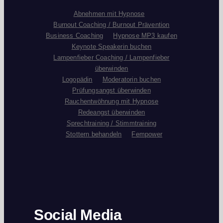
Abnehmen mit Hypnose
Burnout Coaching / Burnout Prävention
Business Coaching
Hypnose MP3 kaufen
Keynote Speakerin buchen
Lampenfieber Coaching / Lampenfieber
überwinden
Logopädin
Moderatorin buchen
Prüfungsangst überwinden
Rauchentwöhnung mit Hypnose
Redeangst überwinden
Sprechtraining / Stimmtraining
Stottern behandeln
Fempower
Social Media