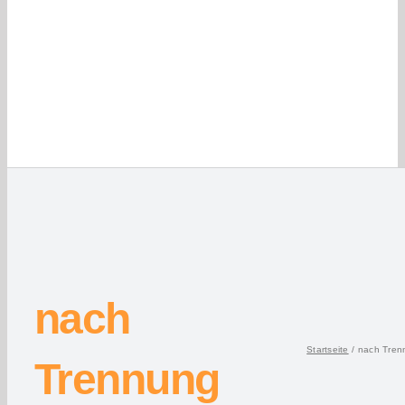
nach
Startseite
nach Tren
Trennung