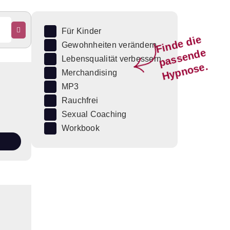
Für Kinder
Fi
n
d
e
di
e
p
a
s
s
e
n
d
H
y
p
n
o
s
Gewohnheiten verändern
e
Lebensqualität verbessern
e.
Merchandising
MP3
Rauchfrei
Sexual Coaching
Workbook