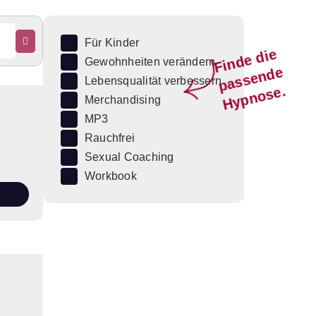
Für Kinder
Fi
n
d
e
di
e
p
a
s
s
e
n
d
H
y
p
n
o
s
Gewohnheiten verändern
e
Lebensqualität verbessern
e.
Merchandising
MP3
Rauchfrei
Sexual Coaching
Workbook