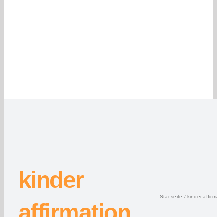
kinder
Startseite
kinder affirm
affirmation