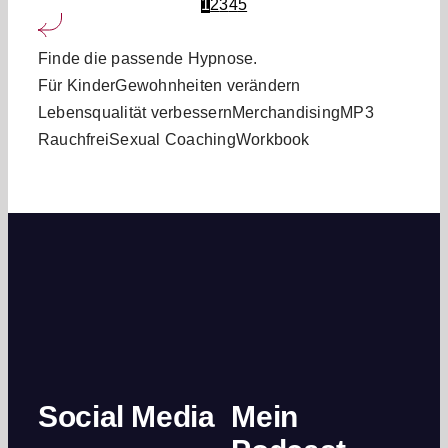
1
2
3
4
5
Finde die passende Hypnose.
Für Kinder
Gewohnheiten verändern
Lebensqualität verbessern
Merchandising
MP3
Rauchfrei
Sexual Coaching
Workbook
Social Media
Mein