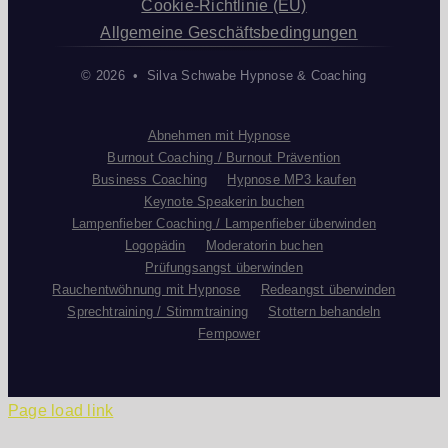
Cookie-Richtlinie (EU)
Allgemeine Geschäftsbedingungen
© 2026 • Silva Schwabe Hypnose & Coaching
Abnehmen mit Hypnose
Burnout Coaching / Burnout Prävention
Business Coaching
Hypnose MP3 kaufen
Keynote Speakerin buchen
Lampenfieber Coaching / Lampenfieber überwinden
Logopädin
Moderatorin buchen
Prüfungsangst überwinden
Rauchentwöhnung mit Hypnose
Redeangst überwinden
Sprechtraining / Stimmtraining
Stottern behandeln
Fempower
Page load link