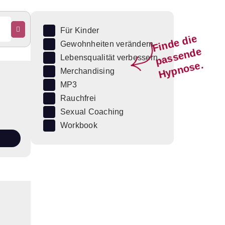
Für Kinder
Fi
n
d
e
di
e
p
a
s
s
e
n
d
H
y
p
n
o
s
Gewohnheiten verändern
e
Lebensqualität verbessern
e.
Merchandising
MP3
Rauchfrei
Sexual Coaching
Workbook