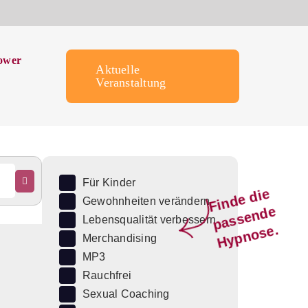
ower
Aktuelle
Veranstaltung
Für Kinder
Fi
n
d
e
di
e
p
a
s
s
e
n
d
H
y
p
n
o
s
Gewohnheiten verändern
e
Lebensqualität verbessern
e.
Merchandising
MP3
Rauchfrei
Sexual Coaching