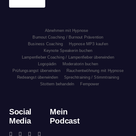
Abnehmen mit Hypnose
Burnout Coaching / Burnout Prävention
Business Coaching
Hypnose MP3 kaufen
Keynote Speakerin buchen
Lampenfieber Coaching / Lampenfieber überwinden
Logopädin
Moderatorin buchen
Prüfungsangst überwinden
Rauchentwöhnung mit Hypnose
Redeangst überwinden
Sprechtraining / Stimmtraining
Stottern behandeln
Fempower
Social
Mein
Media
Podcast