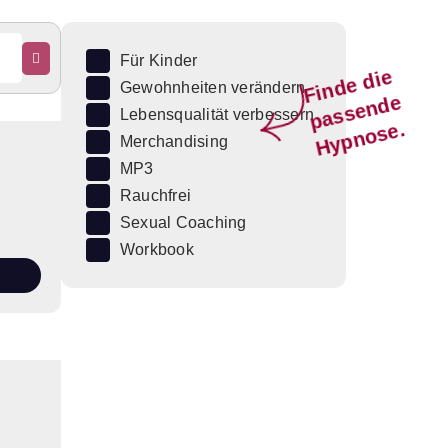
Für Kinder
Fi
n
d
e
di
e
p
a
s
s
e
n
d
H
y
p
n
o
s
Gewohnheiten verändern
e
Lebensqualität verbessern
e.
Merchandising
MP3
Rauchfrei
Sexual Coaching
Workbook