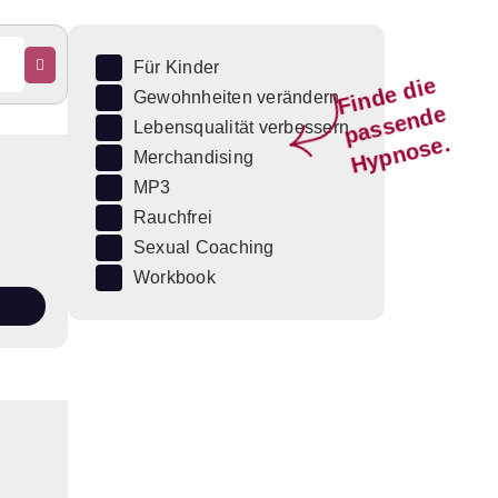
Für Kinder
Fi
n
d
e
di
e
p
a
s
s
e
n
d
H
y
p
n
o
s
Gewohnheiten verändern
e
Lebensqualität verbessern
e.
Merchandising
MP3
Rauchfrei
Sexual Coaching
Workbook