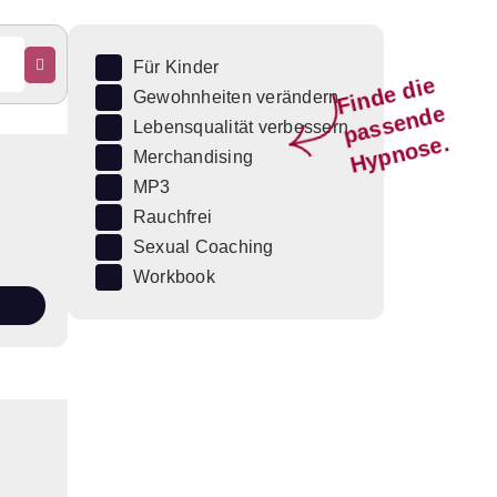
Für Kinder
Fi
n
d
e
di
e
p
a
s
s
e
n
d
H
y
p
n
o
s
Gewohnheiten verändern
e
Lebensqualität verbessern
e.
Merchandising
MP3
Rauchfrei
Sexual Coaching
Workbook