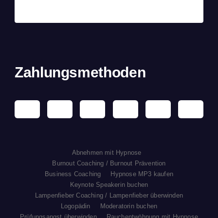
Zahlungsmethoden
Abnehmen mit Hypnose
Burnout Coaching / Burnout Prävention
Business Coaching
Hypnose MP3 kaufen
Keynote Speakerin buchen
Lampenfieber Coaching / Lampenfieber überwinden
Logopädin
Moderatorin buchen
Prüfungsangst überwinden
Rauchentwöhnung mit Hypnose